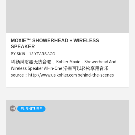
MOXIE™ SHOWERHEAD + WIRELESS
SPEAKER
BY
SKIN
13 YEARS AGO
科勒淋浴器无线音箱，Kohler Moxie – Showerhead And
Wireless Speaker All-in-One 浴室可以轻松享用音乐
source：http://www.us.kohler.com behind-the-scenes
FURNITURE