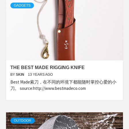
GADGETS
THE BEST MADE RIGGING KNIFE
BY
SKIN
13 YEARS AGO
Best Made索刀，在不同的环境下都能随时掌控心爱的小
刀。 source:http://www.bestmadeco.com
OUTDOOR