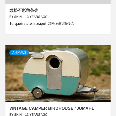
绿松石彩釉茶壶
BY
SKIN
13 YEARS AGO
Turquoise stem teapot 绿松石彩釉茶壶
ANIMALS
VINTAGE CAMPER BIRDHOUSE / JUMAHL
BY
SKIN
13 YEARS AGO