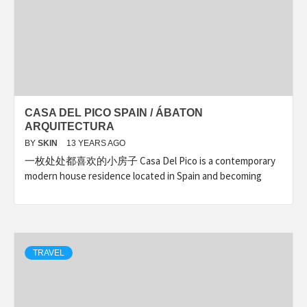
CASA DEL PICO SPAIN / ÁBATON
ARQUITECTURA
BY
SKIN
13 YEARS AGO
一枚处处都喜欢的小房子 Casa Del Pico is a contemporary
modern house residence located in Spain and becoming
TRAVEL