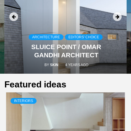
ARCHITECTURE
EDITORS' CHOICE
SLUICE POINT / OMAR
GANDHI ARCHITECT
BY
SKIN
4 YEARS AGO
Featured ideas
INTERIORS