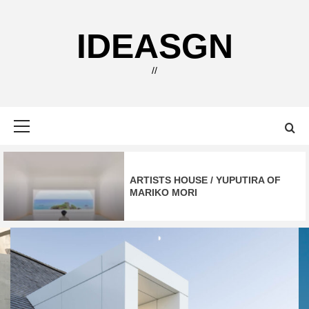
Skip
to
IDEASGN
content
//
Primary
Menu
ARTISTS HOUSE / YUPUTIRA OF
MARIKO MORI